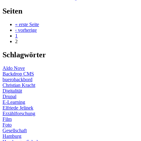
Seiten
« erste Seite
‹ vorherige
1
2
Schlagwörter
Aldo Nove
Backdrop CMS
buerobackbord
Christian Kracht
Digitalität
Drupal
E-Learning
Elfriede Jelinek
Erzählforschung
Film
Foto
Gesellschaft
Hamburg