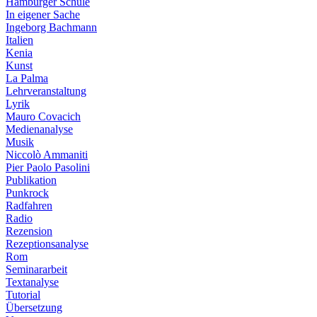
Hamburger Schule
In eigener Sache
Ingeborg Bachmann
Italien
Kenia
Kunst
La Palma
Lehrveranstaltung
Lyrik
Mauro Covacich
Medienanalyse
Musik
Niccolò Ammaniti
Pier Paolo Pasolini
Publikation
Punkrock
Radfahren
Radio
Rezension
Rezeptionsanalyse
Rom
Seminararbeit
Textanalyse
Tutorial
Übersetzung