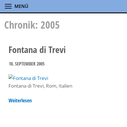
Direkt
Menüsichtbarkeit umschalten
MENÜ
zum
Inhalt
Chronik: 2005
Fontana di Trevi
10. SEPTEMBER 2005
Fontana di Trevi, Rom, Italien
Weiterlesen
über
Fontana
di
Trevi