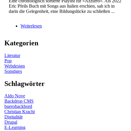
Eine chronologisch sortierte Playlist für »Azzurro«. Als 2022
Eric Pfeils Buch mit Songs aus Italien erschien, sah ich in
darin die Gelegenheit, eine Bildungslücke zu schließen ...
Weiterlesen
über
In
historischer
Kategorien
Reihenfolge
Literatur
Pop
Webdesign
Sonstiges
Schlagwörter
Aldo Nove
Backdrop CMS
buerobackbord
Christian Kracht
Digitalität
Drupal
E-Learning