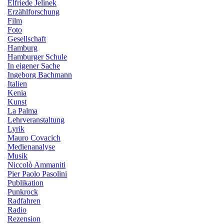
Elfriede Jelinek
Erzählforschung
Film
Foto
Gesellschaft
Hamburg
Hamburger Schule
In eigener Sache
Ingeborg Bachmann
Italien
Kenia
Kunst
La Palma
Lehrveranstaltung
Lyrik
Mauro Covacich
Medienanalyse
Musik
Niccolò Ammaniti
Pier Paolo Pasolini
Publikation
Punkrock
Radfahren
Radio
Rezension