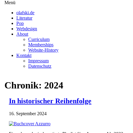
Direkt
Menü
Menüsichtbarkeit
zum
umschalten
olafski.de
Inhalt
Literatur
Pop
Webdesign
About
Curriculum
Memberships
Website-History
Kontakt
Impressum
Datenschutz
Chronik: 2024
In historischer Reihenfolge
16. September 2024