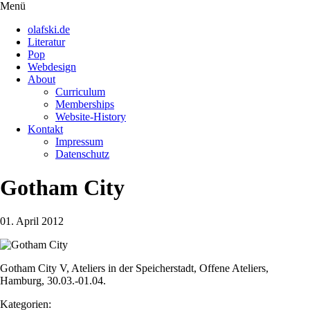
Direkt
Menü
Menüsichtbarkeit
zum
umschalten
olafski.de
Inhalt
Literatur
Pop
Webdesign
About
Curriculum
Memberships
Website-History
Kontakt
Impressum
Datenschutz
Gotham City
01. April 2012
Gotham City V, Ateliers in der Speicherstadt, Offene Ateliers,
Hamburg, 30.03.-01.04.
Kategorien: