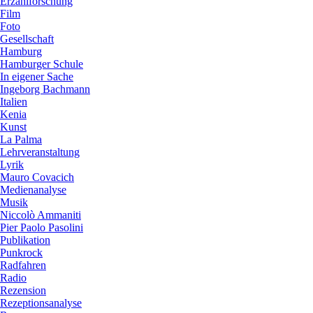
Erzählforschung
Film
Foto
Gesellschaft
Hamburg
Hamburger Schule
In eigener Sache
Ingeborg Bachmann
Italien
Kenia
Kunst
La Palma
Lehrveranstaltung
Lyrik
Mauro Covacich
Medienanalyse
Musik
Niccolò Ammaniti
Pier Paolo Pasolini
Publikation
Punkrock
Radfahren
Radio
Rezension
Rezeptionsanalyse