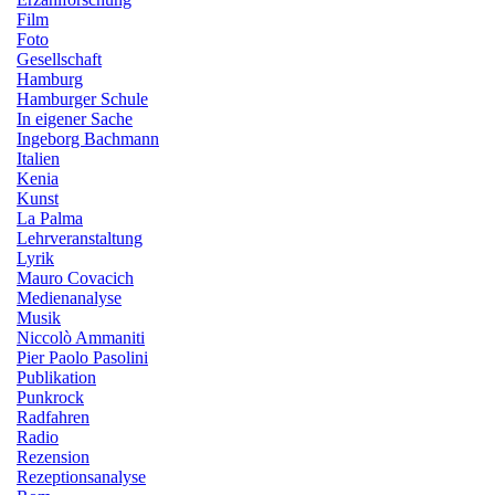
Film
Foto
Gesellschaft
Hamburg
Hamburger Schule
In eigener Sache
Ingeborg Bachmann
Italien
Kenia
Kunst
La Palma
Lehrveranstaltung
Lyrik
Mauro Covacich
Medienanalyse
Musik
Niccolò Ammaniti
Pier Paolo Pasolini
Publikation
Punkrock
Radfahren
Radio
Rezension
Rezeptionsanalyse