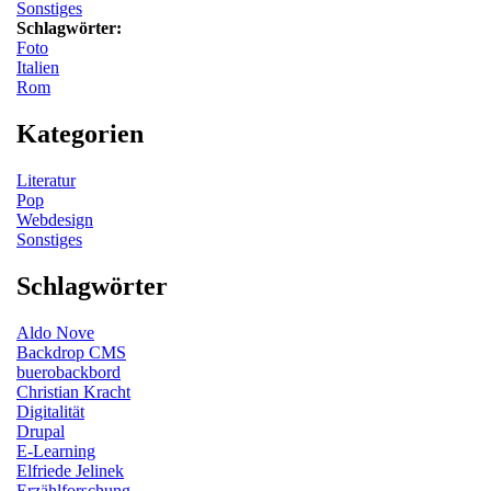
Sonstiges
Schlagwörter:
Foto
Italien
Rom
Kategorien
Literatur
Pop
Webdesign
Sonstiges
Schlagwörter
Aldo Nove
Backdrop CMS
buerobackbord
Christian Kracht
Digitalität
Drupal
E-Learning
Elfriede Jelinek
Erzählforschung