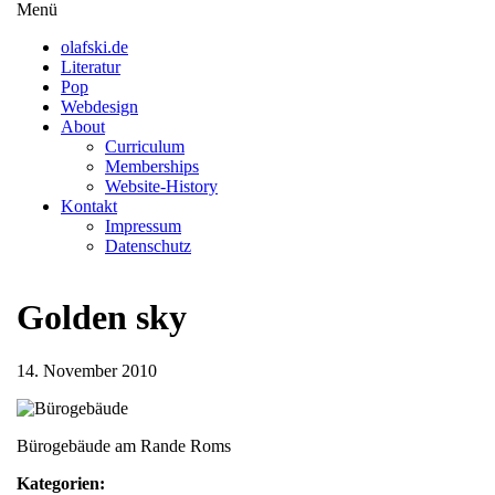
Direkt
Menü
Menüsichtbarkeit
zum
umschalten
olafski.de
Inhalt
Literatur
Pop
Webdesign
About
Curriculum
Memberships
Website-History
Kontakt
Impressum
Datenschutz
Golden sky
14. November 2010
Bürogebäude am Rande Roms
Kategorien: